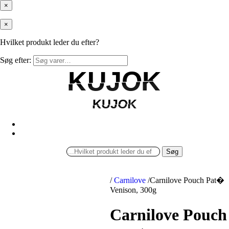
×
×
Hvilket produkt leder du efter?
Søg efter:
KUJOK
KUJOK
KUJOK
KUJOK
Søg
/
Carnilove
/
Carnilove Pouch Pat�
Venison, 300g
Carnilove Pouch