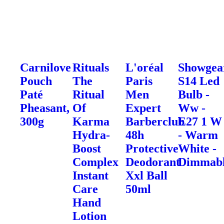
Carnilove
Rituals
L'oréal
Showgea
Pouch
The
Paris
S14 Led
Paté
Ritual
Men
Bulb -
Pheasant,
Of
Expert
Ww -
300g
Karma
Barberclub
E27 1 W
Hydra-
48h
- Warm
Boost
Protective
White -
Complex
Deodorant
Dimmab
Instant
Xxl Ball
Care
50ml
Hand
Lotion