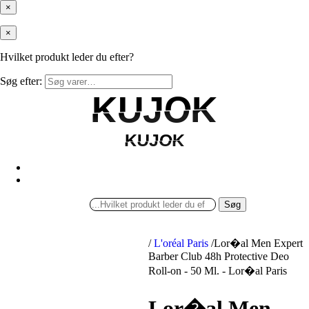
×
×
Hvilket produkt leder du efter?
Søg efter:
KUJOK
KUJOK
KUJOK
KUJOK
Søg
/
L'oréal Paris
/
Lor�al Men Expert
Barber Club 48h Protective Deo
Roll-on - 50 Ml. - Lor�al Paris
Lor�al Men