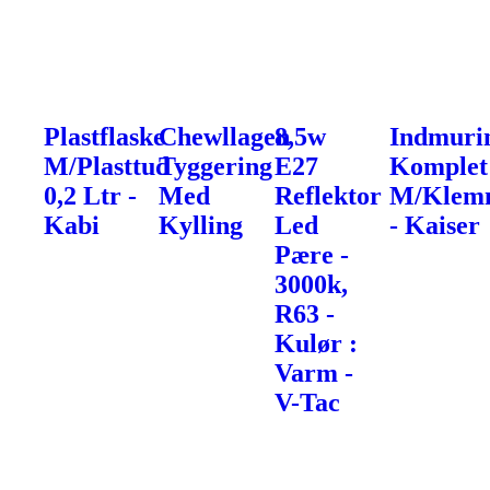
Plastflaske
Chewllagen
8,5w
Indmuri
M/Plasttud
Tyggering
E27
Komplet
0,2 Ltr -
Med
Reflektor
M/Klemm
Kabi
Kylling
Led
- Kaiser
Pære -
3000k,
R63 -
Kulør :
Varm -
V-Tac