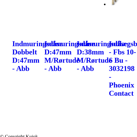
Indmuringsdåse
Indmuringsdåse
Indmuringsdåse
Indlægs
Dobbelt
D:47mm
D:38mm
- Fbs 10-
D:47mm
M/Rørtude
M/Rørtude
6 Bu -
- Abb
- Abb
- Abb
3032198
-
Phoenix
Contact
© Copyright Kujok