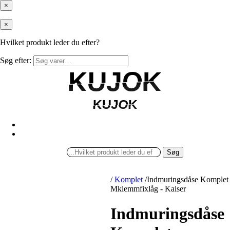
×
×
Hvilket produkt leder du efter?
Søg efter:
KUJOK
KUJOK
KUJOK
KUJOK
Søg
/
Komplet
/
Indmuringsdåse Komplet
Mklemmfixlåg - Kaiser
Indmuringsdåse