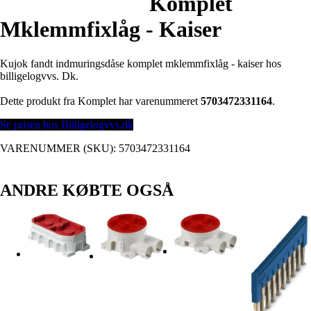
Komplet
Mklemmfixlåg - Kaiser
Kujok fandt indmuringsdåse komplet mklemmfixlåg - kaiser hos
billigelogvvs. Dk.
Dette produkt fra Komplet har varenummeret
5703472331164
.
Se prisen hos Billigelogvvs.dk
VARENUMMER (SKU):
5703472331164
ANDRE KØBTE OGSÅ