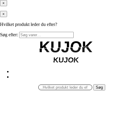
×
×
Hvilket produkt leder du efter?
Søg efter:
KUJOK
KUJOK
KUJOK
KUJOK
Søg