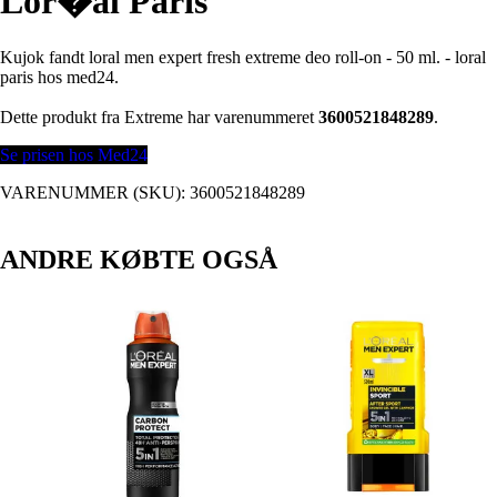
Lor�al Paris
Kujok fandt loral men expert fresh extreme deo roll-on - 50 ml. - loral
paris hos med24.
Dette produkt fra Extreme har varenummeret
3600521848289
.
Se prisen hos Med24
VARENUMMER (SKU):
3600521848289
ANDRE KØBTE OGSÅ