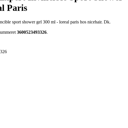
l Paris
ncible sport shower gel 300 ml - loreal paris hos nicehair. Dk.
enummeret
3600523493326
.
3326