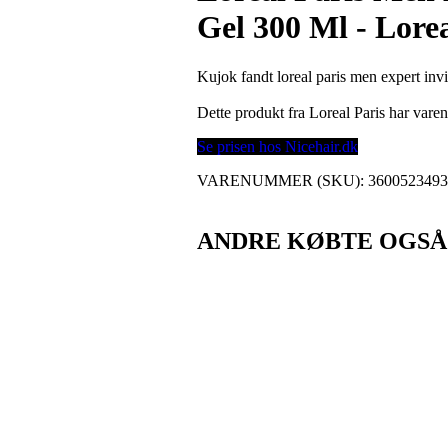
Gel 300 Ml - Lorea
Kujok fandt loreal paris men expert invi
Dette produkt fra Loreal Paris har var
Se prisen hos Nicehair.dk
VARENUMMER (SKU):
360052349
ANDRE KØBTE OGSÅ