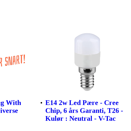
ug With
E14 2w Led Pære - Cree
iverse
Chip, 6 års Garanti, T26 -
Kulør : Neutral - V-Tac