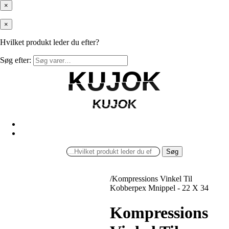
×
×
Hvilket produkt leder du efter?
Søg efter:
KUJOK
KUJOK
KUJOK
KUJOK
Søg
/
Kompressions Vinkel Til
Kobberpex Mnippel - 22 X 34
Kompressions