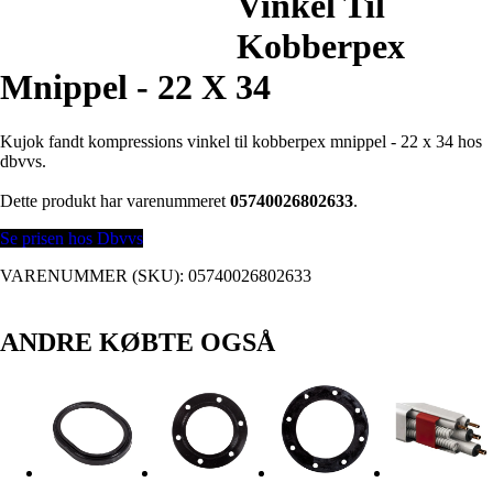
Vinkel Til
Kobberpex
Mnippel - 22 X 34
Kujok fandt kompressions vinkel til kobberpex mnippel - 22 x 34 hos
dbvvs.
Dette produkt har varenummeret
05740026802633
.
Se prisen hos Dbvvs
VARENUMMER (SKU):
05740026802633
ANDRE KØBTE OGSÅ