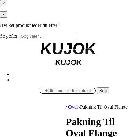
×
×
Hvilket produkt leder du efter?
Søg efter:
KUJOK
KUJOK
KUJOK
KUJOK
Søg
/
Oval
/
Pakning Til Oval Flange
Pakning Til
Oval Flange