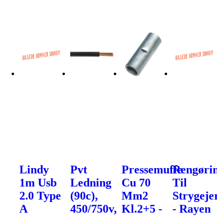
Lindy
Pvt
Pressemuffe
Rengøri
1m Usb
Ledning
Cu 70
Til
2.0 Type
(90c),
Mm2
Strygeje
A
450/750v,
Kl.2+5 -
- Rayen