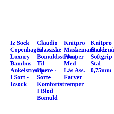
Iz Sock
Claudio
Knitpro
Knitpro
Copenhagen
Klassiske
Maskemarkører
Hæklenå
Luxury
Bomuldsstrømper
Plast
Softgrip
Bambus
Til
Med
Stål
Ankelstrømper
Herre -
Lås Ass.
0,75mm
I Sort -
Sorte
Farver
Izsock
Komfortstrømper
I Blød
Bomuld