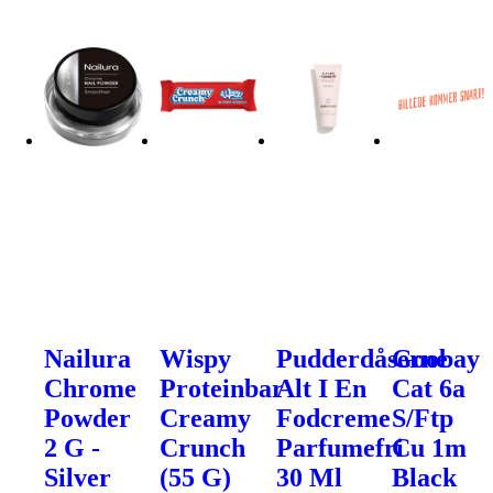
Nailura
Wispy
Pudderdåserne
Goobay
Chrome
Proteinbar
Alt I En
Cat 6a
Powder
Creamy
Fodcreme
S/Ftp
2 G -
Crunch
Parfumefri
Cu 1m
Silver
(55 G)
30 Ml
Black