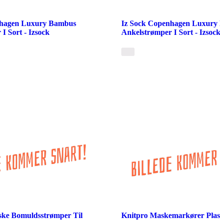
nhagen Luxury Bambus
Iz Sock Copenhagen Luxury
I Sort - Izsock
Ankelstrømper I Sort - Izsoc
iske Bomuldsstrømper Til
Knitpro Maskemarkører Plas