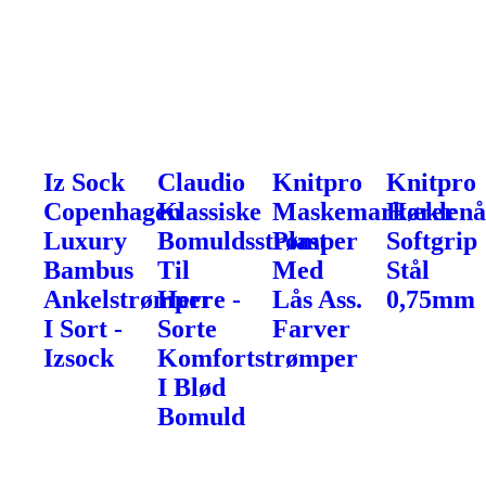
Iz Sock
Claudio
Knitpro
Knitpro
Copenhagen
Klassiske
Maskemarkører
Hæklenå
Luxury
Bomuldsstrømper
Plast
Softgrip
Bambus
Til
Med
Stål
Ankelstrømper
Herre -
Lås Ass.
0,75mm
I Sort -
Sorte
Farver
Izsock
Komfortstrømper
I Blød
Bomuld