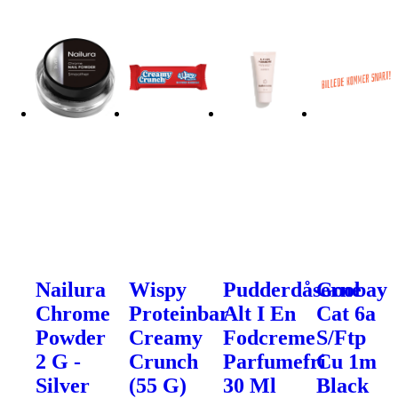
Nailura
Wispy
Pudderdåserne
Goobay
Chrome
Proteinbar
Alt I En
Cat 6a
Powder
Creamy
Fodcreme
S/Ftp
2 G -
Crunch
Parfumefri
Cu 1m
Silver
(55 G)
30 Ml
Black