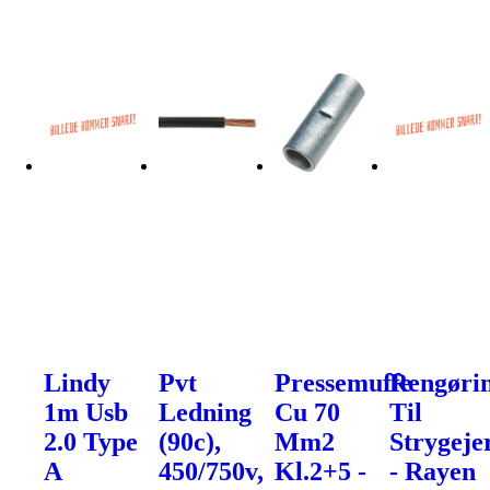
Lindy
Pvt
Pressemuffe
Rengøri
1m Usb
Ledning
Cu 70
Til
2.0 Type
(90c),
Mm2
Strygeje
A
450/750v,
Kl.2+5 -
- Rayen