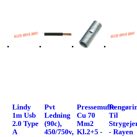
Lindy
Pvt
Pressemuffe
Rengøri
1m Usb
Ledning
Cu 70
Til
2.0 Type
(90c),
Mm2
Strygeje
A
450/750v,
Kl.2+5 -
- Rayen