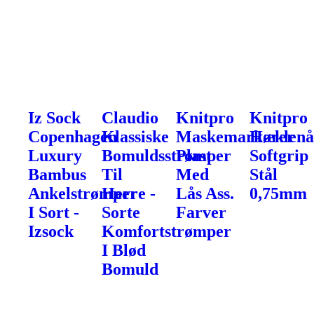
Iz Sock
Claudio
Knitpro
Knitpro
Copenhagen
Klassiske
Maskemarkører
Hæklenå
Luxury
Bomuldsstrømper
Plast
Softgrip
Bambus
Til
Med
Stål
Ankelstrømper
Herre -
Lås Ass.
0,75mm
I Sort -
Sorte
Farver
Izsock
Komfortstrømper
I Blød
Bomuld