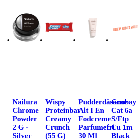
Nailura
Wispy
Pudderdåserne
Goobay
Chrome
Proteinbar
Alt I En
Cat 6a
Powder
Creamy
Fodcreme
S/Ftp
2 G -
Crunch
Parfumefri
Cu 1m
Silver
(55 G)
30 Ml
Black