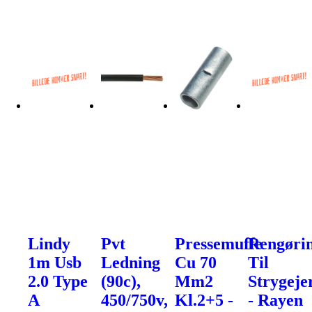
Lindy
Pvt
Pressemuffe
Rengøri
1m Usb
Ledning
Cu 70
Til
2.0 Type
(90c),
Mm2
Strygeje
A
450/750v,
Kl.2+5 -
- Rayen