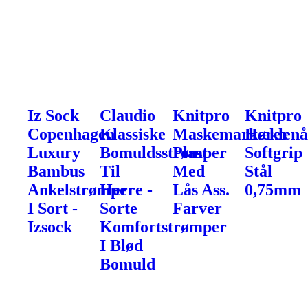
Iz Sock
Claudio
Knitpro
Knitpro
Copenhagen
Klassiske
Maskemarkører
Hæklenå
Luxury
Bomuldsstrømper
Plast
Softgrip
Bambus
Til
Med
Stål
Ankelstrømper
Herre -
Lås Ass.
0,75mm
I Sort -
Sorte
Farver
Izsock
Komfortstrømper
I Blød
Bomuld