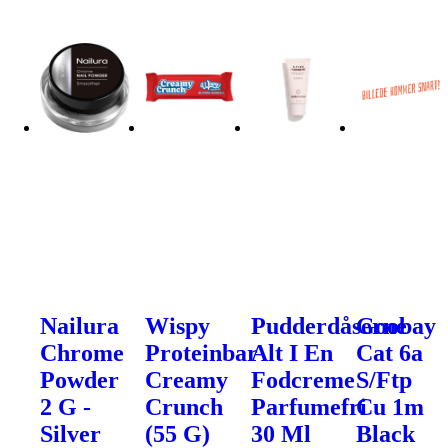
Nailura
Wispy
Pudderdåserne
Goobay
Chrome
Proteinbar
Alt I En
Cat 6a
Powder
Creamy
Fodcreme
S/Ftp
2 G -
Crunch
Parfumefri
Cu 1m
Silver
(55 G)
30 Ml
Black