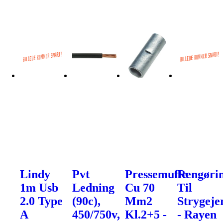
Lindy
Pvt
Pressemuffe
Rengøri
1m Usb
Ledning
Cu 70
Til
2.0 Type
(90c),
Mm2
Strygeje
A
450/750v,
Kl.2+5 -
- Rayen