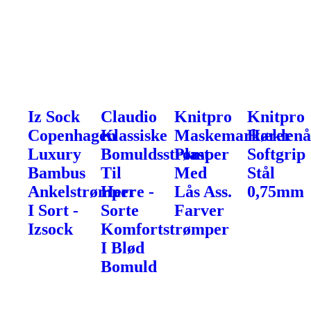
Iz Sock
Claudio
Knitpro
Knitpro
Copenhagen
Klassiske
Maskemarkører
Hæklenå
Luxury
Bomuldsstrømper
Plast
Softgrip
Bambus
Til
Med
Stål
Ankelstrømper
Herre -
Lås Ass.
0,75mm
I Sort -
Sorte
Farver
Izsock
Komfortstrømper
I Blød
Bomuld