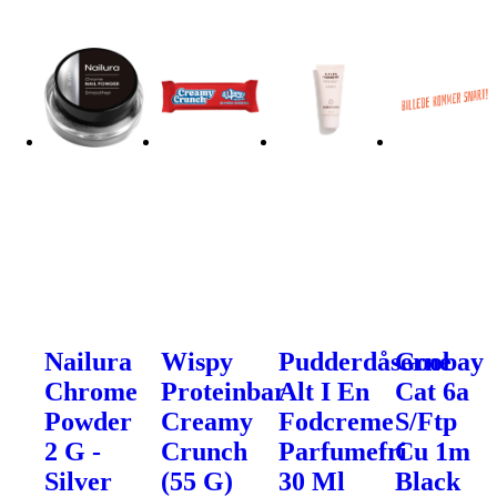
Nailura
Wispy
Pudderdåserne
Goobay
Chrome
Proteinbar
Alt I En
Cat 6a
Powder
Creamy
Fodcreme
S/Ftp
2 G -
Crunch
Parfumefri
Cu 1m
Silver
(55 G)
30 Ml
Black