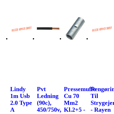
Lindy
Pvt
Pressemuffe
Rengøri
1m Usb
Ledning
Cu 70
Til
2.0 Type
(90c),
Mm2
Strygeje
A
450/750v,
Kl.2+5 -
- Rayen