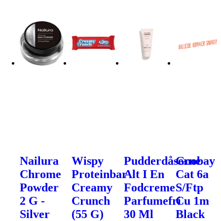
Nailura
Wispy
Pudderdåserne
Goobay
Chrome
Proteinbar
Alt I En
Cat 6a
Powder
Creamy
Fodcreme
S/Ftp
2 G -
Crunch
Parfumefri
Cu 1m
Silver
(55 G)
30 Ml
Black