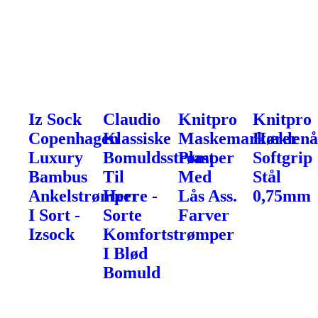
Iz Sock
Claudio
Knitpro
Knitpro
Copenhagen
Klassiske
Maskemarkører
Hæklenå
Luxury
Bomuldsstrømper
Plast
Softgrip
Bambus
Til
Med
Stål
Ankelstrømper
Herre -
Lås Ass.
0,75mm
I Sort -
Sorte
Farver
Izsock
Komfortstrømper
I Blød
Bomuld