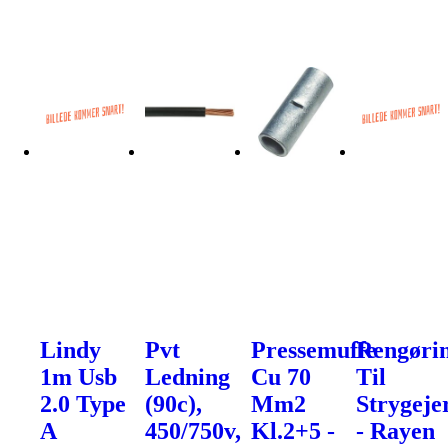
Lindy
Pvt
Pressemuffe
Rengøri
1m Usb
Ledning
Cu 70
Til
2.0 Type
(90c),
Mm2
Strygeje
A
450/750v,
Kl.2+5 -
- Rayen