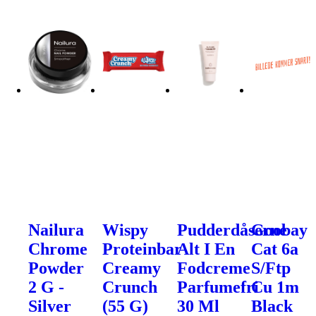
Nailura
Wispy
Pudderdåserne
Goobay
Chrome
Proteinbar
Alt I En
Cat 6a
Powder
Creamy
Fodcreme
S/Ftp
2 G -
Crunch
Parfumefri
Cu 1m
Silver
(55 G)
30 Ml
Black