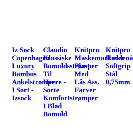
Iz Sock
Claudio
Knitpro
Knitpro
Copenhagen
Klassiske
Maskemarkører
Hæklenå
Luxury
Bomuldsstrømper
Plast
Softgrip
Bambus
Til
Med
Stål
Ankelstrømper
Herre -
Lås Ass.
0,75mm
I Sort -
Sorte
Farver
Izsock
Komfortstrømper
I Blød
Bomuld