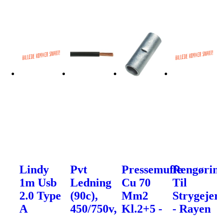
Lindy
Pvt
Pressemuffe
Rengøri
1m Usb
Ledning
Cu 70
Til
2.0 Type
(90c),
Mm2
Strygeje
A
450/750v,
Kl.2+5 -
- Rayen