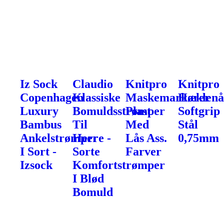
Iz Sock
Claudio
Knitpro
Knitpro
Copenhagen
Klassiske
Maskemarkører
Hæklenå
Luxury
Bomuldsstrømper
Plast
Softgrip
Bambus
Til
Med
Stål
Ankelstrømper
Herre -
Lås Ass.
0,75mm
I Sort -
Sorte
Farver
Izsock
Komfortstrømper
I Blød
Bomuld