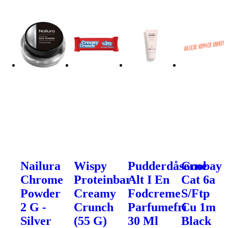
Nailura
Wispy
Pudderdåserne
Goobay
Chrome
Proteinbar
Alt I En
Cat 6a
Powder
Creamy
Fodcreme
S/Ftp
2 G -
Crunch
Parfumefri
Cu 1m
Silver
(55 G)
30 Ml
Black