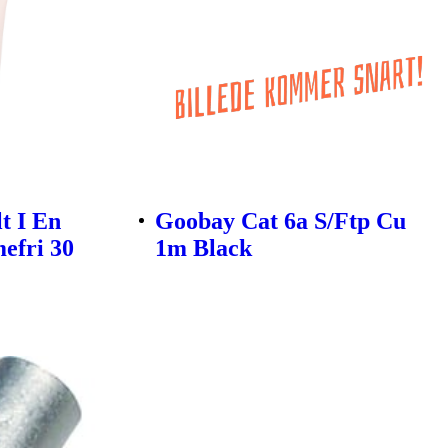
t I En
Goobay Cat 6a S/Ftp Cu
efri 30
1m Black