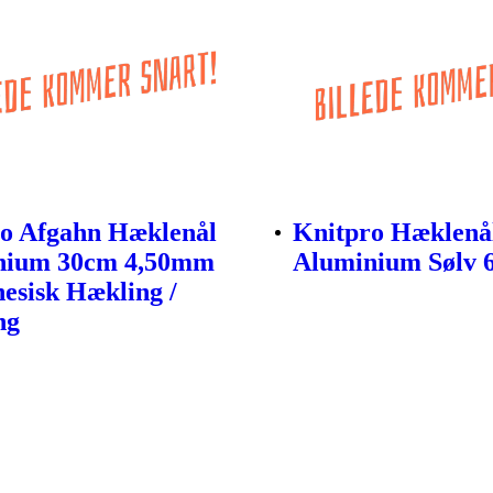
o Afgahn Hæklenål
Knitpro Hæklenå
nium 30cm 4,50mm
Aluminium Sølv
nesisk Hækling /
ng