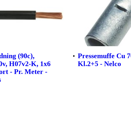
dning (90c),
Pressemuffe Cu 
0v, H07v2-K, 1x6
Kl.2+5 - Nelco
rt - Pr. Meter -
s