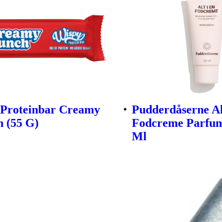
 Proteinbar Creamy
Pudderdåserne Al
 (55 G)
Fodcreme Parfum
Ml