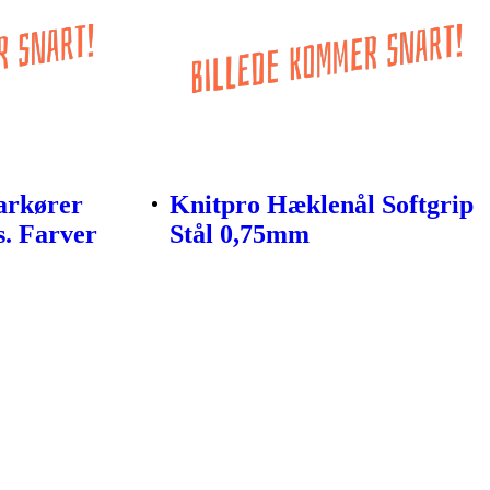
arkører
Knitpro Hæklenål Softgrip
s. Farver
Stål 0,75mm