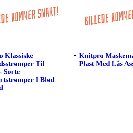
o Klassiske
Knitpro Maskem
sstrømper Til
Plast Med Lås As
- Sorte
tstrømper I Blød
d