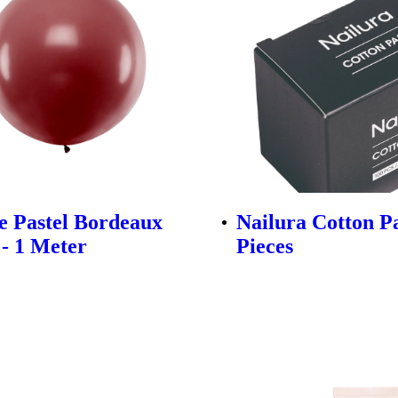
 Pastel Bordeaux
Nailura Cotton P
 - 1 Meter
Pieces