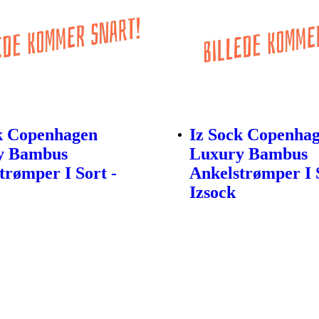
k Copenhagen
Iz Sock Copenha
y Bambus
Luxury Bambus
trømper I Sort -
Ankelstrømper I S
Izsock