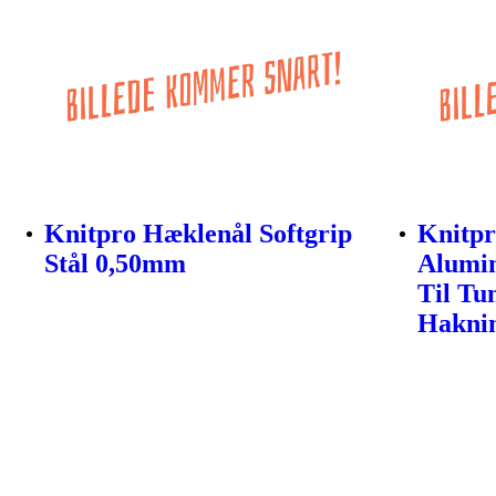
Knitpro Hæklenål Softgrip
Knitpr
Stål 0,50mm
Alumi
Til Tu
Hakni