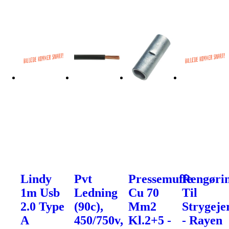
Lindy
Pvt
Pressemuffe
Rengøri
1m Usb
Ledning
Cu 70
Til
2.0 Type
(90c),
Mm2
Strygeje
A
450/750v,
Kl.2+5 -
- Rayen