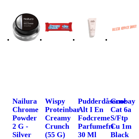
Nailura
Wispy
Pudderdåserne
Goobay
Chrome
Proteinbar
Alt I En
Cat 6a
Powder
Creamy
Fodcreme
S/Ftp
2 G -
Crunch
Parfumefri
Cu 1m
Silver
(55 G)
30 Ml
Black