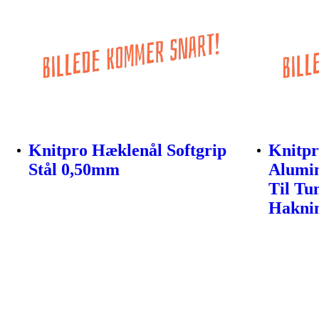
Knitpro Hæklenål Softgrip
Knitpr
Stål 0,50mm
Alumi
Til Tu
Hakni