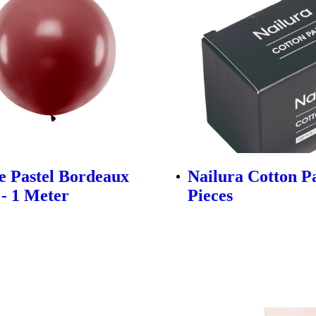
 Pastel Bordeaux
Nailura Cotton P
 - 1 Meter
Pieces