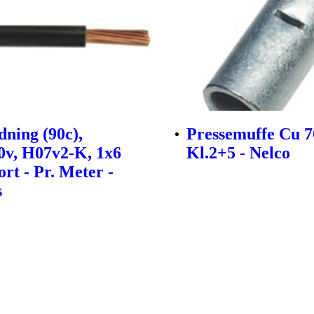
dning (90c),
Pressemuffe Cu 
0v, H07v2-K, 1x6
Kl.2+5 - Nelco
rt - Pr. Meter -
s