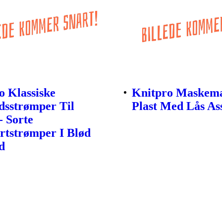
o Klassiske
Knitpro Maskem
sstrømper Til
Plast Med Lås As
- Sorte
tstrømper I Blød
d