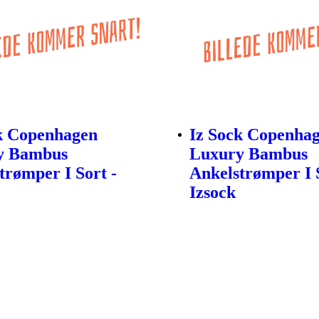
k Copenhagen
Iz Sock Copenha
y Bambus
Luxury Bambus
trømper I Sort -
Ankelstrømper I S
Izsock