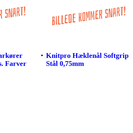
arkører
Knitpro Hæklenål Softgrip
s. Farver
Stål 0,75mm