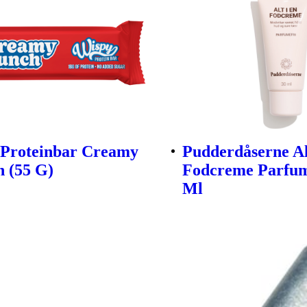
 Proteinbar Creamy
Pudderdåserne Al
 (55 G)
Fodcreme Parfum
Ml