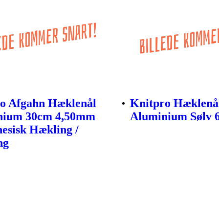
o Afgahn Hæklenål
Knitpro Hæklenå
nium 30cm 4,50mm
Aluminium Sølv
nesisk Hækling /
ng