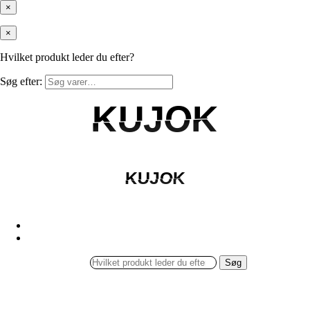
×
×
Hvilket produkt leder du efter?
Søg efter:
KUJOK
KUJOK
KUJOK
KUJOK
Søg