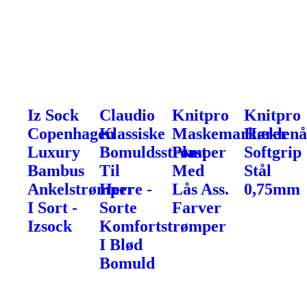
Iz Sock
Claudio
Knitpro
Knitpro
Copenhagen
Klassiske
Maskemarkører
Hæklenå
Luxury
Bomuldsstrømper
Plast
Softgrip
Bambus
Til
Med
Stål
Ankelstrømper
Herre -
Lås Ass.
0,75mm
I Sort -
Sorte
Farver
Izsock
Komfortstrømper
I Blød
Bomuld