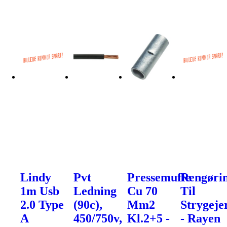
Lindy
Pvt
Pressemuffe
Rengøri
1m Usb
Ledning
Cu 70
Til
2.0 Type
(90c),
Mm2
Strygeje
A
450/750v,
Kl.2+5 -
- Rayen