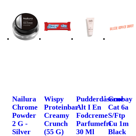
Nailura
Wispy
Pudderdåserne
Goobay
Chrome
Proteinbar
Alt I En
Cat 6a
Powder
Creamy
Fodcreme
S/Ftp
2 G -
Crunch
Parfumefri
Cu 1m
Silver
(55 G)
30 Ml
Black