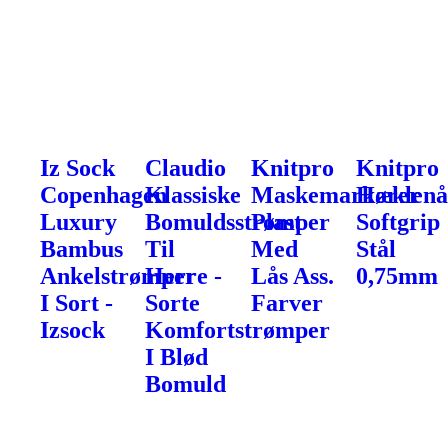
Iz Sock
Claudio
Knitpro
Knitpro
Copenhagen
Klassiske
Maskemarkører
Hæklenå
Luxury
Bomuldsstrømper
Plast
Softgrip
Bambus
Til
Med
Stål
Ankelstrømper
Herre -
Lås Ass.
0,75mm
I Sort -
Sorte
Farver
Izsock
Komfortstrømper
I Blød
Bomuld