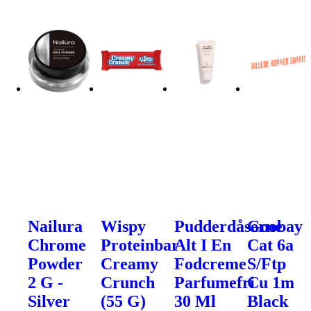
Nailura
Wispy
Pudderdåserne
Goobay
Chrome
Proteinbar
Alt I En
Cat 6a
Powder
Creamy
Fodcreme
S/Ftp
2 G -
Crunch
Parfumefri
Cu 1m
Silver
(55 G)
30 Ml
Black