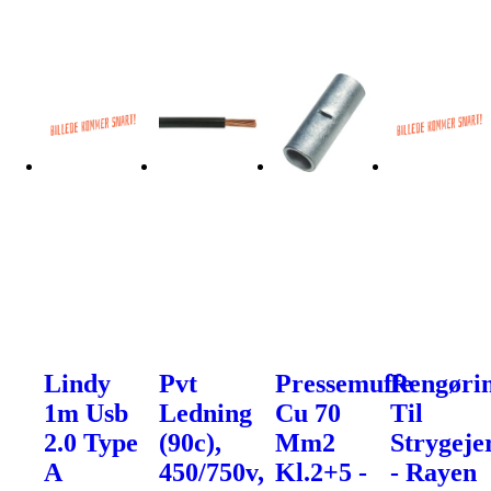
Lindy
Pvt
Pressemuffe
Rengøri
1m Usb
Ledning
Cu 70
Til
2.0 Type
(90c),
Mm2
Strygeje
A
450/750v,
Kl.2+5 -
- Rayen