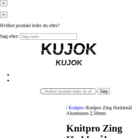
×
×
Hvilket produkt leder du efter?
Søg efter:
KUJOK
KUJOK
KUJOK
KUJOK
Søg
/
Knitpro
/
Knitpro Zing Hæklenål
Aluminium 2,50mm
Knitpro Zing