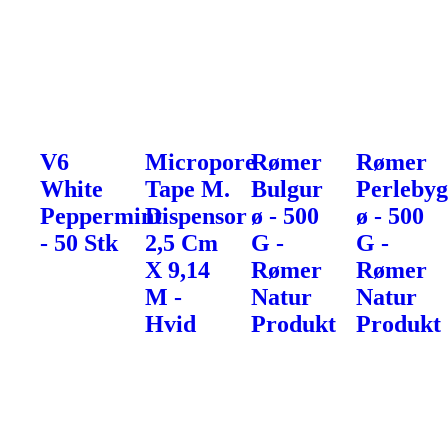
V6
Micropore
Rømer
Rømer
White
Tape M.
Bulgur
Perleby
Peppermint
Dispensor
ø - 500
ø - 500
- 50 Stk
2,5 Cm
G -
G -
X 9,14
Rømer
Rømer
M -
Natur
Natur
Hvid
Produkt
Produkt