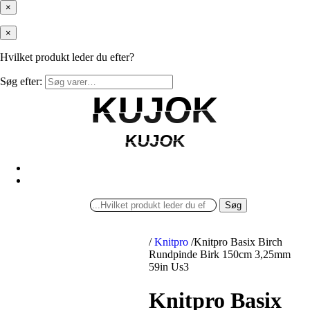
×
×
Hvilket produkt leder du efter?
Søg efter:
KUJOK
KUJOK
KUJOK
KUJOK
Søg
/
Knitpro
/
Knitpro Basix Birch
Rundpinde Birk 150cm 3,25mm
59in Us3
Knitpro Basix