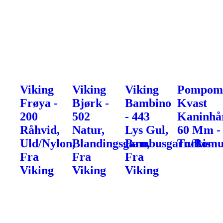
Viking
Viking
Viking
Pompo
Frøya -
Bjørk -
Bambino
Kvast
200
502
- 443
Kaninhå
Råhvid,
Natur,
Lys Gul,
60 Mm -
Uld/Nylon,
Blandingsgarn,
Bambusgarn/Bomu
Turkis
Fra
Fra
Fra
Viking
Viking
Viking