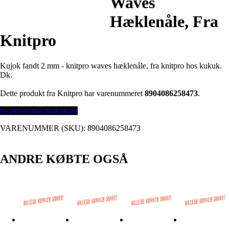
Waves
Hæklenåle, Fra
Knitpro
Kujok fandt 2 mm - knitpro waves hæklenåle, fra knitpro hos kukuk.
Dk.
Dette produkt fra Knitpro har varenummeret
8904086258473
.
Se prisen hos Kukuk.dk
VARENUMMER (SKU):
8904086258473
ANDRE KØBTE OGSÅ