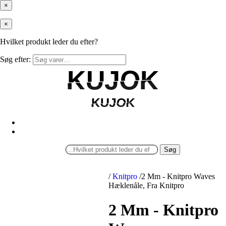
×
×
Hvilket produkt leder du efter?
Søg efter:
KUJOK
KUJOK
KUJOK
KUJOK
Søg
/
Knitpro
/
2 Mm - Knitpro Waves
Hæklenåle, Fra Knitpro
2 Mm - Knitpro