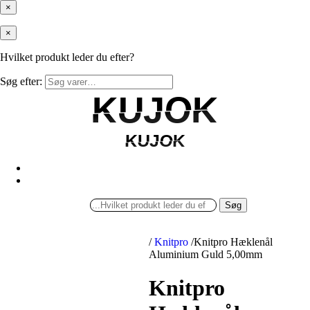
×
×
Hvilket produkt leder du efter?
Søg efter:
KUJOK
KUJOK
KUJOK
KUJOK
Søg
/
Knitpro
/
Knitpro Hæklenål
Aluminium Guld 5,00mm
Knitpro