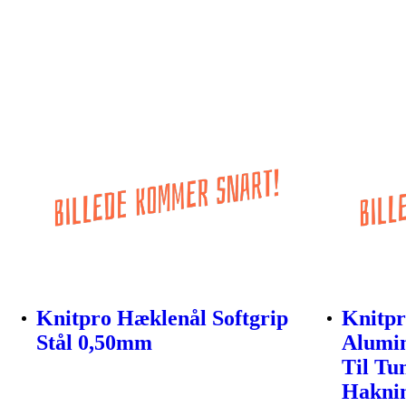
Knitpro Hæklenål Softgrip
Knitpr
Stål 0,50mm
Alumi
Til Tu
Hakni