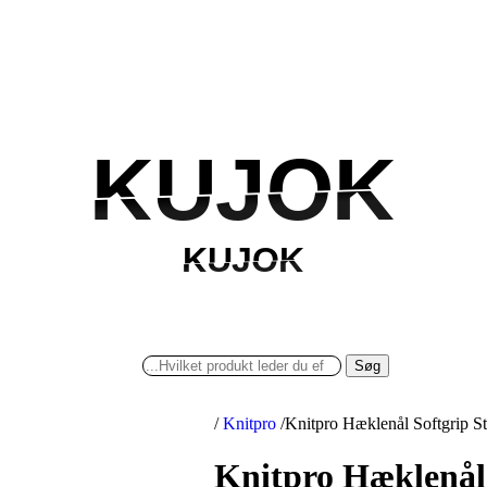
KUJOK
KUJOK
KUJOK
KUJOK
Søg
/
Knitpro
/
Knitpro Hæklenål Softgrip S
Knitpro Hæklenål