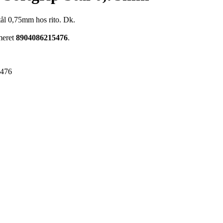
tål 0,75mm hos rito. Dk.
meret
8904086215476
.
5476