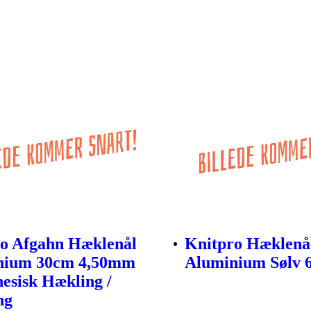
o Afgahn Hæklenål
Knitpro Hæklenå
nium 30cm 4,50mm
Aluminium Sølv
nesisk Hækling /
ng