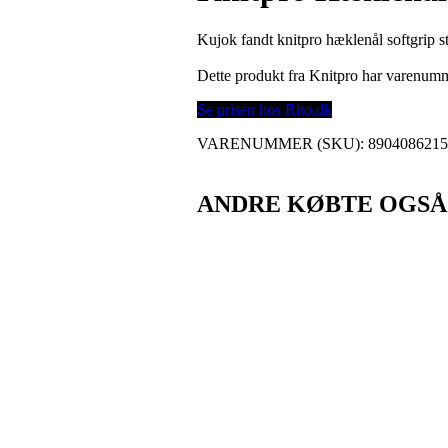
Kujok fandt knitpro hæklenål softgrip s
Dette produkt fra Knitpro har varenum
Se prisen hos Rito.dk
VARENUMMER (SKU):
890408621
ANDRE KØBTE OGSÅ