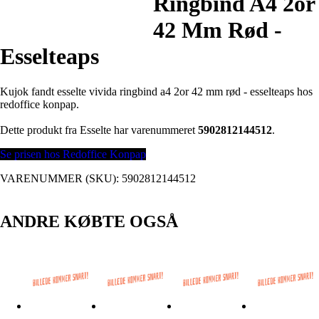
Ringbind A4 2or
42 Mm Rød -
Esselteaps
Kujok fandt esselte vivida ringbind a4 2or 42 mm rød - esselteaps hos
redoffice konpap.
Dette produkt fra Esselte har varenummeret
5902812144512
.
Se prisen hos Redoffice Konpap
VARENUMMER (SKU):
5902812144512
ANDRE KØBTE OGSÅ