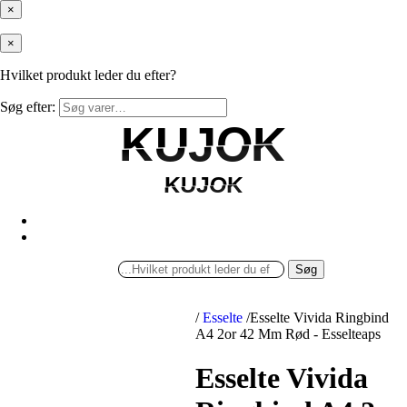
×
×
Hvilket produkt leder du efter?
Søg efter:
KUJOK
KUJOK
KUJOK
KUJOK
Søg
/
Esselte
/
Esselte Vivida Ringbind
A4 2or 42 Mm Rød - Esselteaps
Esselte Vivida