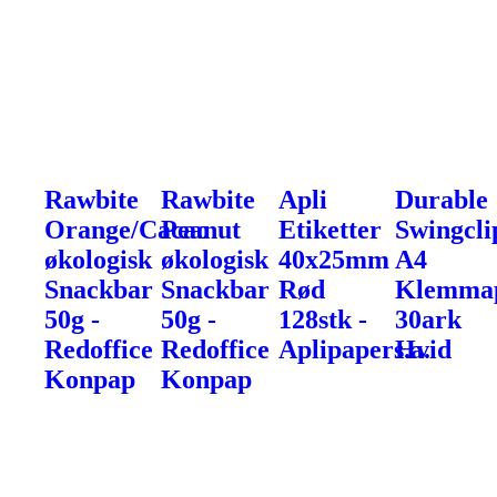
Rawbite
Rawbite
Apli
Durable
Orange/Cacao
Peanut
Etiketter
Swingcli
økologisk
økologisk
40x25mm
A4
Snackbar
Snackbar
Rød
Klemma
50g -
50g -
128stk -
30ark
Redoffice
Redoffice
Aplipapers.a.
Hvid
Konpap
Konpap