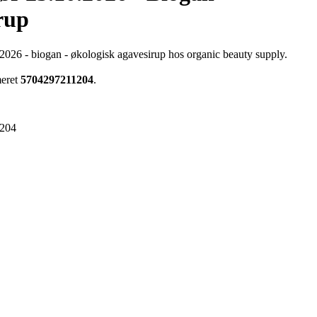
rup
 2026 - biogan - økologisk agavesirup hos organic beauty supply.
meret
5704297211204
.
204