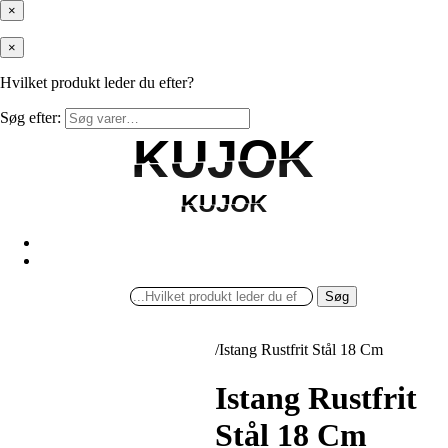
×
×
Hvilket produkt leder du efter?
Søg efter:
KUJOK
KUJOK
KUJOK
KUJOK
Søg
/
Istang Rustfrit Stål 18 Cm
Istang Rustfrit
Stål 18 Cm