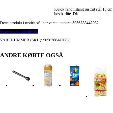
Kujok fandt istang rustfrit stål 18 cm
hos barlife. Dk.
Dette produkt i rustfrit stål har varenummeret
5056288442082
.
Se prisen hos Barlife.dk
VARENUMMER (SKU):
5056288442082
ANDRE KØBTE OGSÅ