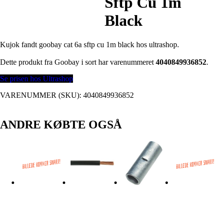
Sftp Cu 1m
Black
Kujok fandt goobay cat 6a sftp cu 1m black hos ultrashop.
Dette produkt fra Goobay i sort har varenummeret
4040849936852
.
Se prisen hos Ultrashop
VARENUMMER (SKU):
4040849936852
ANDRE KØBTE OGSÅ