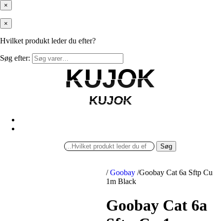
×
×
Hvilket produkt leder du efter?
Søg efter:
KUJOK
KUJOK
KUJOK
KUJOK
Søg
/
Goobay
/
Goobay Cat 6a Sftp Cu
1m Black
Goobay Cat 6a