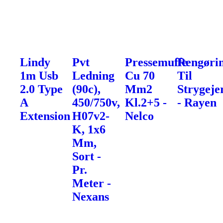
Lindy
Pvt
Pressemuffe
Rengøri
1m Usb
Ledning
Cu 70
Til
2.0 Type
(90c),
Mm2
Strygeje
A
450/750v,
Kl.2+5 -
- Rayen
Extension
H07v2-
Nelco
K, 1x6
Mm,
Sort -
Pr.
Meter -
Nexans