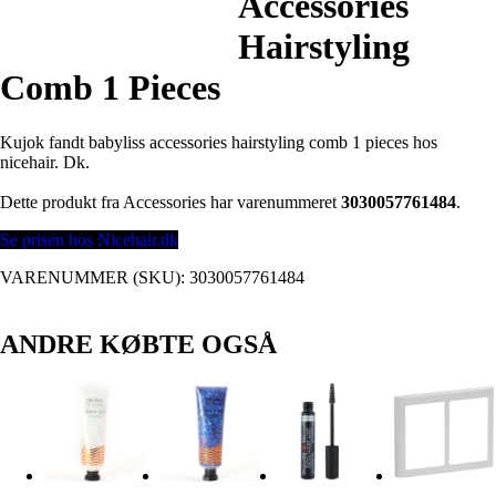
Accessories
Hairstyling
Comb 1 Pieces
Kujok fandt babyliss accessories hairstyling comb 1 pieces hos
nicehair. Dk.
Dette produkt fra Accessories har varenummeret
3030057761484
.
Se prisen hos Nicehair.dk
VARENUMMER (SKU):
3030057761484
ANDRE KØBTE OGSÅ