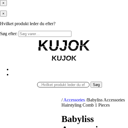
×
×
Hvilket produkt leder du efter?
Søg efter:
KUJOK
KUJOK
KUJOK
KUJOK
Søg
/
Accessories
/
Babyliss Accessories
Hairstyling Comb 1 Pieces
Babyliss