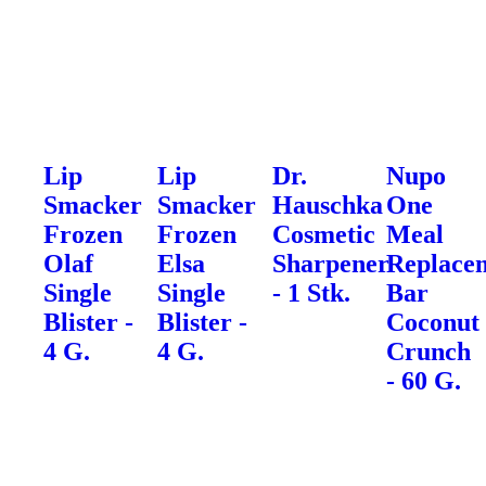
Lip
Lip
Dr.
Nupo
Smacker
Smacker
Hauschka
One
Frozen
Frozen
Cosmetic
Meal
Olaf
Elsa
Sharpener
Replace
Single
Single
- 1 Stk.
Bar
Blister -
Blister -
Coconut
4 G.
4 G.
Crunch
- 60 G.