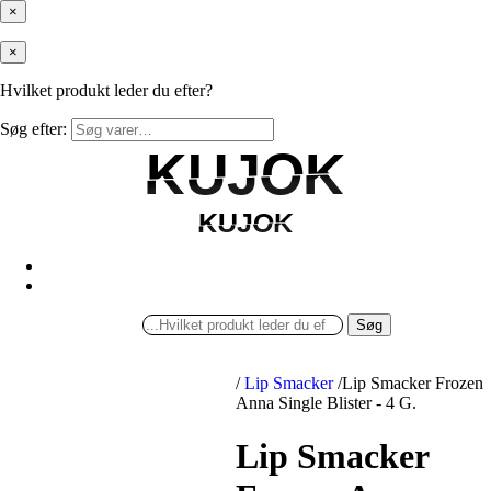
×
×
Hvilket produkt leder du efter?
Søg efter:
KUJOK
KUJOK
KUJOK
KUJOK
Søg
/
Lip Smacker
/
Lip Smacker Frozen
Anna Single Blister - 4 G.
Lip Smacker