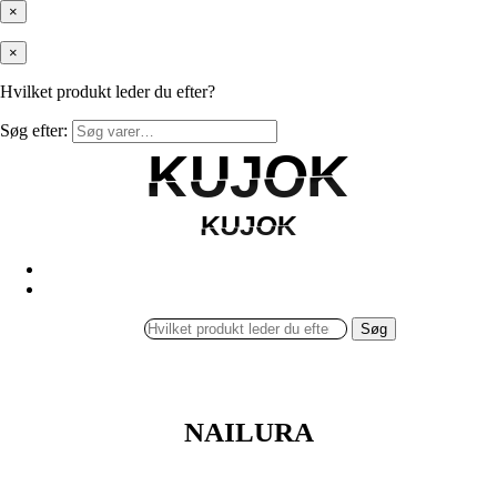
×
×
Hvilket produkt leder du efter?
Søg efter:
KUJOK
KUJOK
KUJOK
KUJOK
Søg
NAILURA