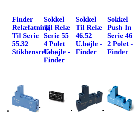
Finder
Sokkel
Sokkel
Sokkel
Relæfatning
Til Relæ
Til Relæ
Push-In
Til Serie
Serie 55
46.52
Serie 46
55.32
4 Polet
U.bøjle -
2 Polet -
Stikbensrelæ
U.bøjle -
Finder
Finder
Finder