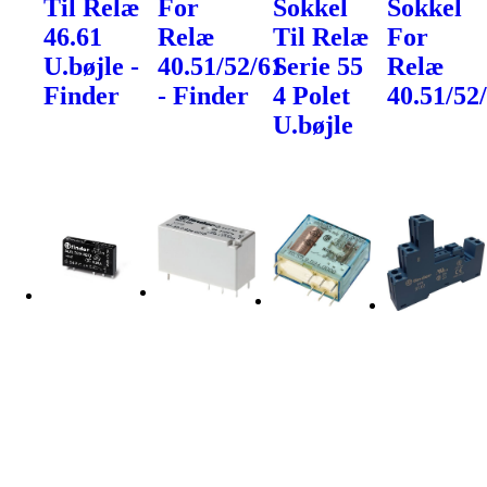
Til Relæ
For
Sokkel
Sokkel
46.61
Relæ
Til Relæ
For
U.bøjle -
40.51/52/61
Serie 55
Relæ
Finder
- Finder
4 Polet
40.51/52
U.bøjle