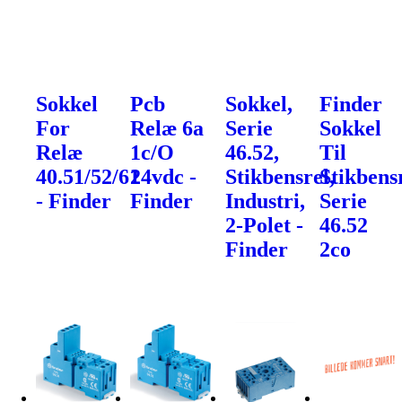
Sokkel
Pcb
Sokkel,
Finder
For
Relæ 6a
Serie
Sokkel
Relæ
1c/O
46.52,
Til
40.51/52/61
24vdc -
Stikbensrel,
Stikbens
- Finder
Finder
Industri,
Serie
2-Polet -
46.52
Finder
2co